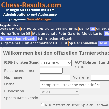
Logged on: Gast
Arabic
ARM
AZE
BIH
BUL
CAT
CHN
CRO
CZE
DEN
ENG
ESP
FAI
FIN
FRA
GER
GRE
INA
I
Home
TurnierDB
Meisterschaft
Foto-Galerie
Meldekartei
El
Turnierschach-Elozahl
Schnellschach-Elozahl
Allgemeines
Turnier anmelden: AUT
FIDE
Spieler anmelden
Elo AU
Willkommen bei den offiziellen Turnierscha
FIDE-Elolisten Stand
AUT-Elolisten Stand
13.945
Personennummer
Nachname
Vorname
Ebene
Bundesland
Spgem./Kreis/Verein
Nur "österreichische" Spieler (Land=A