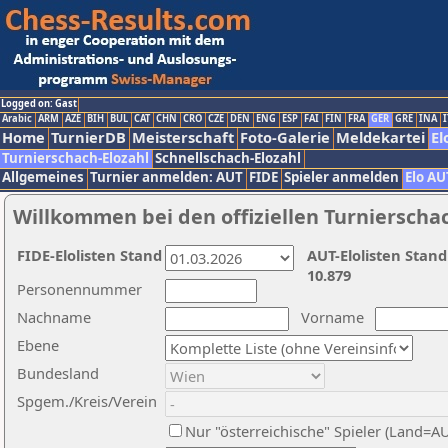
Logged on: Gast
Arabic
ARM
AZE
BIH
BUL
CAT
CHN
CRO
CZE
DEN
ENG
ESP
FAI
FIN
FRA
GER
GRE
INA
I
Home
TurnierDB
Meisterschaft
Foto-Galerie
Meldekartei
El
Turnierschach-Elozahl
Schnellschach-Elozahl
Allgemeines
Turnier anmelden: AUT
FIDE
Spieler anmelden
Elo AU
Willkommen bei den offiziellen Turnierscha
FIDE-Elolisten Stand
AUT-Elolisten Stand
10.879
Personennummer
Nachname
Vorname
Ebene
Bundesland
Spgem./Kreis/Verein
Nur "österreichische" Spieler (Land=A