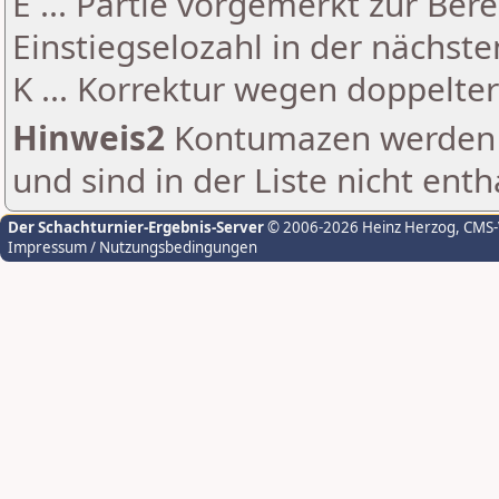
E ... Partie vorgemerkt zur Be
Einstiegselozahl in der nächst
K ... Korrektur wegen doppelt
Hinweis2
Kontumazen werden g
und sind in der Liste nicht enth
Der Schachturnier-Ergebnis-Server
© 2006-2026 Heinz Herzog
, CMS
Impressum / Nutzungsbedingungen