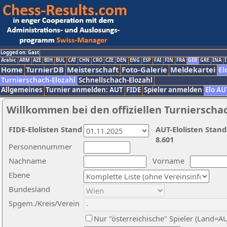
Logged on: Gast
Arabic
ARM
AZE
BIH
BUL
CAT
CHN
CRO
CZE
DEN
ENG
ESP
FAI
FIN
FRA
GER
GRE
INA
I
Home
TurnierDB
Meisterschaft
Foto-Galerie
Meldekartei
El
Turnierschach-Elozahl
Schnellschach-Elozahl
Allgemeines
Turnier anmelden: AUT
FIDE
Spieler anmelden
Elo AU
Willkommen bei den offiziellen Turnierscha
FIDE-Elolisten Stand
AUT-Elolisten Stand
8.601
Personennummer
Nachname
Vorname
Ebene
Bundesland
Spgem./Kreis/Verein
Nur "österreichische" Spieler (Land=A