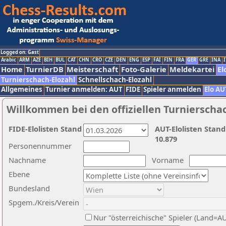
Logged on: Gast
Arabic
ARM
AZE
BIH
BUL
CAT
CHN
CRO
CZE
DEN
ENG
ESP
FAI
FIN
FRA
GER
GRE
INA
I
Home
TurnierDB
Meisterschaft
Foto-Galerie
Meldekartei
El
Turnierschach-Elozahl
Schnellschach-Elozahl
Allgemeines
Turnier anmelden: AUT
FIDE
Spieler anmelden
Elo AU
Willkommen bei den offiziellen Turnierscha
FIDE-Elolisten Stand
AUT-Elolisten Stand
10.879
Personennummer
Nachname
Vorname
Ebene
Bundesland
Spgem./Kreis/Verein
Nur "österreichische" Spieler (Land=A