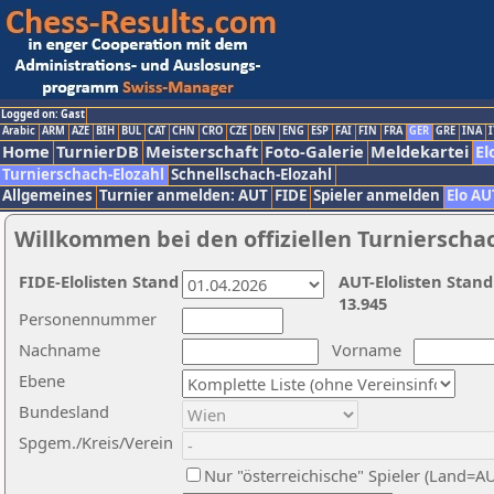
Logged on: Gast
Arabic
ARM
AZE
BIH
BUL
CAT
CHN
CRO
CZE
DEN
ENG
ESP
FAI
FIN
FRA
GER
GRE
INA
I
Home
TurnierDB
Meisterschaft
Foto-Galerie
Meldekartei
El
Turnierschach-Elozahl
Schnellschach-Elozahl
Allgemeines
Turnier anmelden: AUT
FIDE
Spieler anmelden
Elo AU
Willkommen bei den offiziellen Turnierscha
FIDE-Elolisten Stand
AUT-Elolisten Stand
13.945
Personennummer
Nachname
Vorname
Ebene
Bundesland
Spgem./Kreis/Verein
Nur "österreichische" Spieler (Land=A