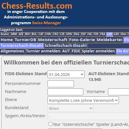
Logged on: Gast
Arabic
ARM
AZE
BIH
BUL
CAT
CHN
CRO
CZE
DEN
ENG
ESP
FAI
FIN
FRA
GER
GRE
INA
I
Home
TurnierDB
Meisterschaft
Foto-Galerie
Meldekartei
El
Turnierschach-Elozahl
Schnellschach-Elozahl
Allgemeines
Turnier anmelden: AUT
FIDE
Spieler anmelden
Elo AU
Willkommen bei den offiziellen Turnierscha
FIDE-Elolisten Stand
AUT-Elolisten Stand
13.945
Personennummer
Nachname
Vorname
Ebene
Bundesland
Spgem./Kreis/Verein
Nur "österreichische" Spieler (Land=A