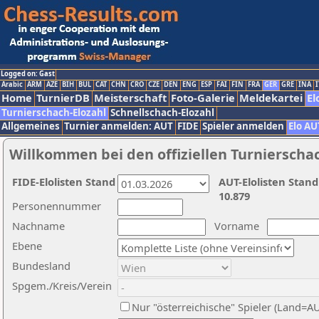
Logged on: Gast
Arabic
ARM
AZE
BIH
BUL
CAT
CHN
CRO
CZE
DEN
ENG
ESP
FAI
FIN
FRA
GER
GRE
INA
I
Home
TurnierDB
Meisterschaft
Foto-Galerie
Meldekartei
El
Turnierschach-Elozahl
Schnellschach-Elozahl
Allgemeines
Turnier anmelden: AUT
FIDE
Spieler anmelden
Elo AU
Willkommen bei den offiziellen Turnierscha
FIDE-Elolisten Stand
AUT-Elolisten Stand
10.879
Personennummer
Nachname
Vorname
Ebene
Bundesland
Spgem./Kreis/Verein
Nur "österreichische" Spieler (Land=A