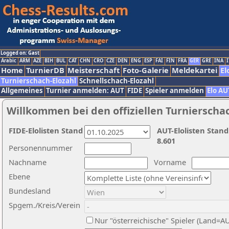
Logged on: Gast
Arabic
ARM
AZE
BIH
BUL
CAT
CHN
CRO
CZE
DEN
ENG
ESP
FAI
FIN
FRA
GER
GRE
INA
I
Home
TurnierDB
Meisterschaft
Foto-Galerie
Meldekartei
El
Turnierschach-Elozahl
Schnellschach-Elozahl
Allgemeines
Turnier anmelden: AUT
FIDE
Spieler anmelden
Elo AU
Willkommen bei den offiziellen Turnierscha
FIDE-Elolisten Stand
AUT-Elolisten Stand
8.601
Personennummer
Nachname
Vorname
Ebene
Bundesland
Spgem./Kreis/Verein
Nur "österreichische" Spieler (Land=A