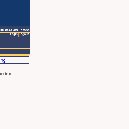
ime 08.08.2026 17:55:04
Login
Logout
artien: