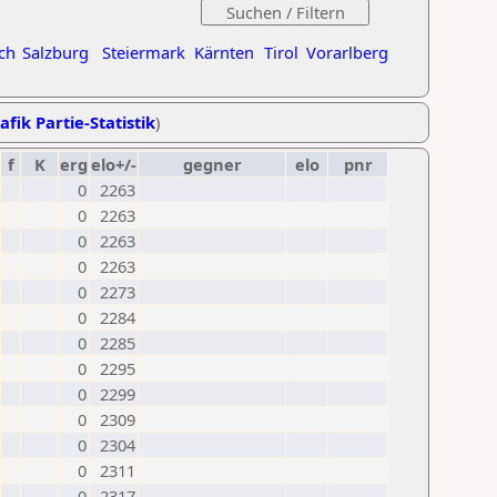
ch
Salzburg
Steiermark
Kärnten
Tirol
Vorarlberg
afik Partie-Statistik
)
f
K
erg
elo+/-
gegner
elo
pnr
0
2263
0
2263
0
2263
0
2263
0
2273
0
2284
0
2285
0
2295
0
2299
0
2309
0
2304
0
2311
0
2317