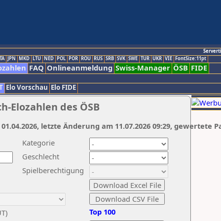
Servert
TA
JPN
MKD
LTU
NED
POL
POR
ROU
RUS
SRB
SVK
SWE
TUR
UKR
VIE
FontSize:11pt
ozahlen
FAQ
Onlineanmeldung
Swiss-Manager
ÖSB
FIDE
T
Elo Vorschau
Elo FIDE
ch-Elozahlen des ÖSB
 01.04.2026, letzte Änderung am 11.07.2026 09:29, gewertete P
Kategorie
Geschlecht
Spielberechtigung
Top 100
UT)