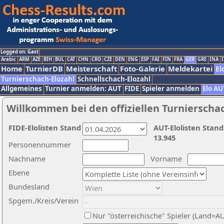
Logged on: Gast
Arabic
ARM
AZE
BIH
BUL
CAT
CHN
CRO
CZE
DEN
ENG
ESP
FAI
FIN
FRA
GER
GRE
INA
I
Home
TurnierDB
Meisterschaft
Foto-Galerie
Meldekartei
El
Turnierschach-Elozahl
Schnellschach-Elozahl
Allgemeines
Turnier anmelden: AUT
FIDE
Spieler anmelden
Elo AU
Willkommen bei den offiziellen Turnierscha
FIDE-Elolisten Stand
AUT-Elolisten Stand
13.945
Personennummer
Nachname
Vorname
Ebene
Bundesland
Spgem./Kreis/Verein
Nur "österreichische" Spieler (Land=A