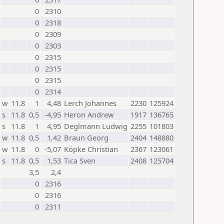
0
2310
0
2318
0
2309
0
2303
0
2315
0
2315
0
2315
0
2314
w
11.8
1
4,48
Lerch Johannes
2230
125924
s
11.8
0,5
-4,95
Heron Andrew
1917
136765
s
11.8
1
4,95
Deglmann Ludwig
2255
101803
w
11.8
0,5
1,42
Braun Georg
2404
148880
w
11.8
0
-5,07
Köpke Christian
2367
123061
s
11.8
0,5
1,53
Tica Sven
2408
125704
3,5
2,4
0
2316
0
2316
0
2311