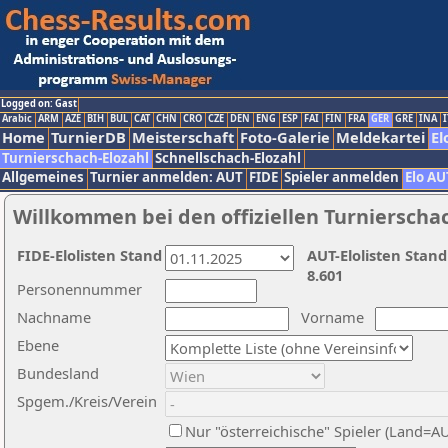
Logged on: Gast
Arabic
ARM
AZE
BIH
BUL
CAT
CHN
CRO
CZE
DEN
ENG
ESP
FAI
FIN
FRA
GER
GRE
INA
I
Home
TurnierDB
Meisterschaft
Foto-Galerie
Meldekartei
El
Turnierschach-Elozahl
Schnellschach-Elozahl
Allgemeines
Turnier anmelden: AUT
FIDE
Spieler anmelden
Elo AU
Willkommen bei den offiziellen Turnierscha
FIDE-Elolisten Stand
AUT-Elolisten Stand
8.601
Personennummer
Nachname
Vorname
Ebene
Bundesland
Spgem./Kreis/Verein
Nur "österreichische" Spieler (Land=A