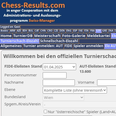
Logged on: Gast
Arabic
ARM
AZE
BIH
BUL
CAT
CHN
CRO
CZE
DEN
ENG
ESP
FAI
FIN
FRA
GER
GRE
INA
I
Home
TurnierDB
Meisterschaft
Foto-Galerie
Meldekartei
El
Turnierschach-Elozahl
Schnellschach-Elozahl
Allgemeines
Turnier anmelden: AUT
FIDE
Spieler anmelden
Elo AU
Willkommen bei den offiziellen Turnierscha
FIDE-Elolisten Stand
AUT-Elolisten Stand
13.600
Personennummer
Nachname
Vorname
Ebene
Bundesland
Spgem./Kreis/Verein
Nur "österreichische" Spieler (Land=A