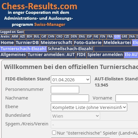
Logged on: Gast
Arabic
ARM
AZE
BIH
BUL
CAT
CHN
CRO
CZE
DEN
ENG
ESP
FAI
FIN
FRA
GER
GRE
INA
I
Home
TurnierDB
Meisterschaft
Foto-Galerie
Meldekartei
El
Turnierschach-Elozahl
Schnellschach-Elozahl
Allgemeines
Turnier anmelden: AUT
FIDE
Spieler anmelden
Elo AU
Willkommen bei den offiziellen Turnierscha
FIDE-Elolisten Stand
AUT-Elolisten Stand
13.945
Personennummer
Nachname
Vorname
Ebene
Bundesland
Spgem./Kreis/Verein
Nur "österreichische" Spieler (Land=A