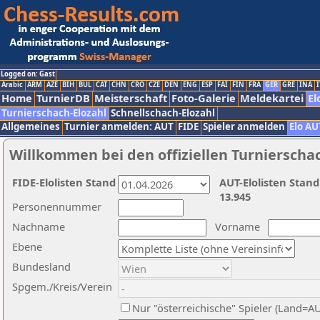
Logged on: Gast
Arabic
ARM
AZE
BIH
BUL
CAT
CHN
CRO
CZE
DEN
ENG
ESP
FAI
FIN
FRA
GER
GRE
INA
I
Home
TurnierDB
Meisterschaft
Foto-Galerie
Meldekartei
El
Turnierschach-Elozahl
Schnellschach-Elozahl
Allgemeines
Turnier anmelden: AUT
FIDE
Spieler anmelden
Elo AU
Willkommen bei den offiziellen Turnierscha
FIDE-Elolisten Stand
AUT-Elolisten Stand
13.945
Personennummer
Nachname
Vorname
Ebene
Bundesland
Spgem./Kreis/Verein
Nur "österreichische" Spieler (Land=A