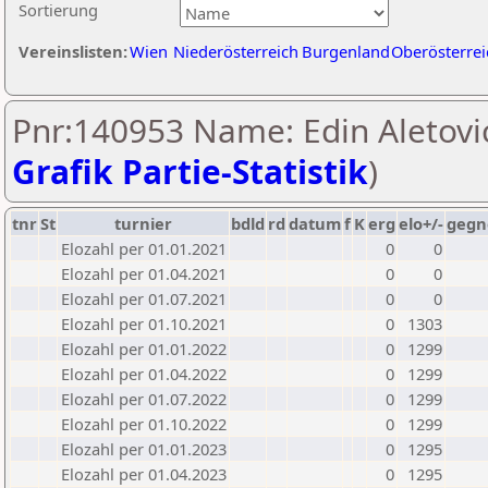
Sortierung
Vereinslisten:
Wien
Niederösterreich
Burgenland
Oberösterrei
Pnr:140953 Name: Edin Aletovic
Grafik Partie-Statistik
)
tnr
St
turnier
bdld
rd
datum
f
K
erg
elo+/-
gegn
Elozahl per 01.01.2021
0
0
Elozahl per 01.04.2021
0
0
Elozahl per 01.07.2021
0
0
Elozahl per 01.10.2021
0
1303
Elozahl per 01.01.2022
0
1299
Elozahl per 01.04.2022
0
1299
Elozahl per 01.07.2022
0
1299
Elozahl per 01.10.2022
0
1299
Elozahl per 01.01.2023
0
1295
Elozahl per 01.04.2023
0
1295