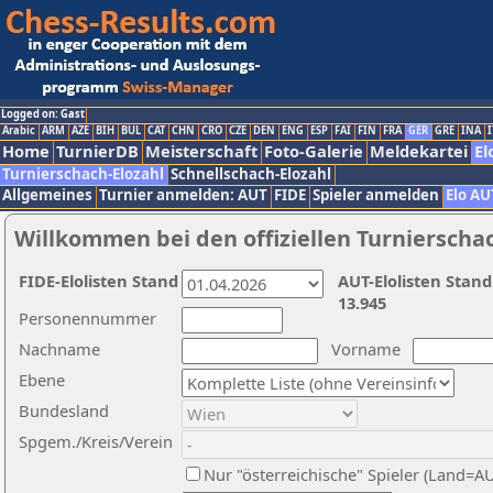
Logged on: Gast
Arabic
ARM
AZE
BIH
BUL
CAT
CHN
CRO
CZE
DEN
ENG
ESP
FAI
FIN
FRA
GER
GRE
INA
I
Home
TurnierDB
Meisterschaft
Foto-Galerie
Meldekartei
El
Turnierschach-Elozahl
Schnellschach-Elozahl
Allgemeines
Turnier anmelden: AUT
FIDE
Spieler anmelden
Elo AU
Willkommen bei den offiziellen Turnierscha
FIDE-Elolisten Stand
AUT-Elolisten Stand
13.945
Personennummer
Nachname
Vorname
Ebene
Bundesland
Spgem./Kreis/Verein
Nur "österreichische" Spieler (Land=A