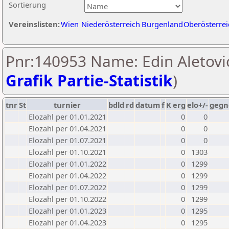
Sortierung
Vereinslisten:
Wien
Niederösterreich
Burgenland
Oberösterrei
Pnr:140953 Name: Edin Aletovic
Grafik Partie-Statistik
)
tnr
St
turnier
bdld
rd
datum
f
K
erg
elo+/-
gegn
Elozahl per 01.01.2021
0
0
Elozahl per 01.04.2021
0
0
Elozahl per 01.07.2021
0
0
Elozahl per 01.10.2021
0
1303
Elozahl per 01.01.2022
0
1299
Elozahl per 01.04.2022
0
1299
Elozahl per 01.07.2022
0
1299
Elozahl per 01.10.2022
0
1299
Elozahl per 01.01.2023
0
1295
Elozahl per 01.04.2023
0
1295