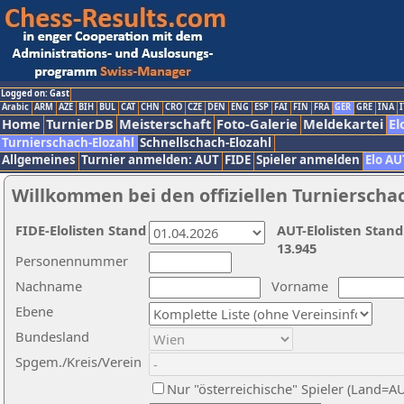
Logged on: Gast
Arabic
ARM
AZE
BIH
BUL
CAT
CHN
CRO
CZE
DEN
ENG
ESP
FAI
FIN
FRA
GER
GRE
INA
I
Home
TurnierDB
Meisterschaft
Foto-Galerie
Meldekartei
El
Turnierschach-Elozahl
Schnellschach-Elozahl
Allgemeines
Turnier anmelden: AUT
FIDE
Spieler anmelden
Elo AU
Willkommen bei den offiziellen Turnierscha
FIDE-Elolisten Stand
AUT-Elolisten Stand
13.945
Personennummer
Nachname
Vorname
Ebene
Bundesland
Spgem./Kreis/Verein
Nur "österreichische" Spieler (Land=A