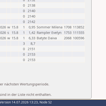
0
2138
0
2140
0
2140
0
2142
2026
w
15.8
1
0,95
Sommer Milena
1708
113852
2026
s
15.8
1
1,42
Rampler Evelyn
1753
111555
2026
w
15.8
1
6,33
Batyte Daiva
2068
100596
3
8,7
0
2151
0
2153
0
2153
 der nächsten Wertungsperiode.
d in der Liste nicht enthalten.
-Version 14.07.2026 13:23, Node S2