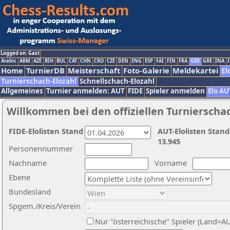
Logged on: Gast
Arabic
ARM
AZE
BIH
BUL
CAT
CHN
CRO
CZE
DEN
ENG
ESP
FAI
FIN
FRA
GER
GRE
INA
I
Home
TurnierDB
Meisterschaft
Foto-Galerie
Meldekartei
El
Turnierschach-Elozahl
Schnellschach-Elozahl
Allgemeines
Turnier anmelden: AUT
FIDE
Spieler anmelden
Elo AU
Willkommen bei den offiziellen Turnierscha
FIDE-Elolisten Stand
AUT-Elolisten Stand
13.945
Personennummer
Nachname
Vorname
Ebene
Bundesland
Spgem./Kreis/Verein
Nur "österreichische" Spieler (Land=A