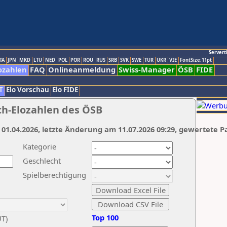
Servert
TA
JPN
MKD
LTU
NED
POL
POR
ROU
RUS
SRB
SVK
SWE
TUR
UKR
VIE
FontSize:11pt
ozahlen
FAQ
Onlineanmeldung
Swiss-Manager
ÖSB
FIDE
T
Elo Vorschau
Elo FIDE
ch-Elozahlen des ÖSB
 01.04.2026, letzte Änderung am 11.07.2026 09:29, gewertete P
Kategorie
Geschlecht
Spielberechtigung
Top 100
UT)