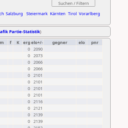
ch
Salzburg
Steiermark
Kärnten
Tirol
Vorarlberg
afik Partie-Statistik
)
um
f
K
erg
elo+/-
gegner
elo
pnr
0
2090
0
2073
0
2066
0
2066
0
2101
0
2101
0
2101
0
2101
0
2116
0
2121
0
2139
0
2139
0
2152