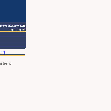
ime 08.08.2026 07:22:59
Login
Logout
artien: