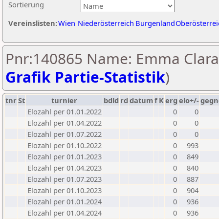
Sortierung
Vereinslisten:
Wien
Niederösterreich
Burgenland
Oberösterrei
Pnr:140865 Name: Emma Clara
Grafik Partie-Statistik
)
tnr
St
turnier
bdld
rd
datum
f
K
erg
elo+/-
gegn
Elozahl per 01.01.2022
0
0
Elozahl per 01.04.2022
0
0
Elozahl per 01.07.2022
0
0
Elozahl per 01.10.2022
0
993
Elozahl per 01.01.2023
0
849
Elozahl per 01.04.2023
0
840
Elozahl per 01.07.2023
0
887
Elozahl per 01.10.2023
0
904
Elozahl per 01.01.2024
0
936
Elozahl per 01.04.2024
0
936