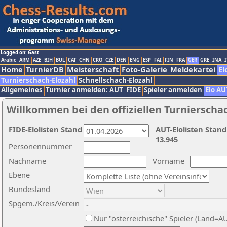
Logged on: Gast
Arabic
ARM
AZE
BIH
BUL
CAT
CHN
CRO
CZE
DEN
ENG
ESP
FAI
FIN
FRA
GER
GRE
INA
I
Home
TurnierDB
Meisterschaft
Foto-Galerie
Meldekartei
El
Turnierschach-Elozahl
Schnellschach-Elozahl
Allgemeines
Turnier anmelden: AUT
FIDE
Spieler anmelden
Elo AU
Willkommen bei den offiziellen Turnierscha
FIDE-Elolisten Stand
AUT-Elolisten Stand
13.945
Personennummer
Nachname
Vorname
Ebene
Bundesland
Spgem./Kreis/Verein
Nur "österreichische" Spieler (Land=A