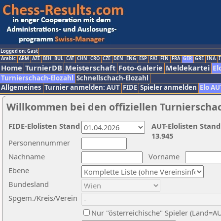
Logged on: Gast
Arabic
ARM
AZE
BIH
BUL
CAT
CHN
CRO
CZE
DEN
ENG
ESP
FAI
FIN
FRA
GER
GRE
INA
I
Home
TurnierDB
Meisterschaft
Foto-Galerie
Meldekartei
El
Turnierschach-Elozahl
Schnellschach-Elozahl
Allgemeines
Turnier anmelden: AUT
FIDE
Spieler anmelden
Elo AU
Willkommen bei den offiziellen Turnierscha
FIDE-Elolisten Stand
AUT-Elolisten Stand
13.945
Personennummer
Nachname
Vorname
Ebene
Bundesland
Spgem./Kreis/Verein
Nur "österreichische" Spieler (Land=A