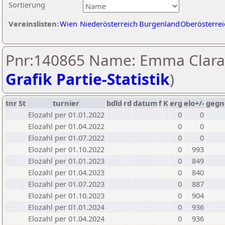
Sortierung
Vereinslisten:
Wien
Niederösterreich
Burgenland
Oberösterrei
Pnr:140865 Name: Emma Clara
Grafik Partie-Statistik
)
tnr
St
turnier
bdld
rd
datum
f
K
erg
elo+/-
gegn
Elozahl per 01.01.2022
0
0
Elozahl per 01.04.2022
0
0
Elozahl per 01.07.2022
0
0
Elozahl per 01.10.2022
0
993
Elozahl per 01.01.2023
0
849
Elozahl per 01.04.2023
0
840
Elozahl per 01.07.2023
0
887
Elozahl per 01.10.2023
0
904
Elozahl per 01.01.2024
0
936
Elozahl per 01.04.2024
0
936