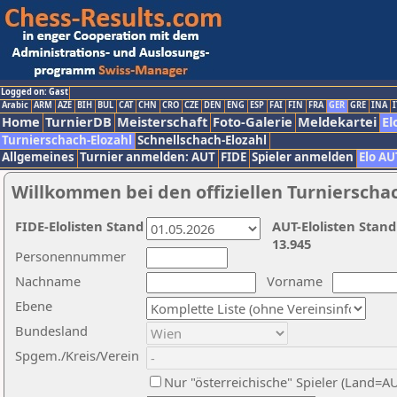
Logged on: Gast
Arabic
ARM
AZE
BIH
BUL
CAT
CHN
CRO
CZE
DEN
ENG
ESP
FAI
FIN
FRA
GER
GRE
INA
I
Home
TurnierDB
Meisterschaft
Foto-Galerie
Meldekartei
El
Turnierschach-Elozahl
Schnellschach-Elozahl
Allgemeines
Turnier anmelden: AUT
FIDE
Spieler anmelden
Elo AU
Willkommen bei den offiziellen Turnierscha
FIDE-Elolisten Stand
AUT-Elolisten Stand
13.945
Personennummer
Nachname
Vorname
Ebene
Bundesland
Spgem./Kreis/Verein
Nur "österreichische" Spieler (Land=A