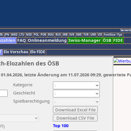
Servert
TA
JPN
MKD
LTU
NED
POL
POR
ROU
RUS
SRB
SVK
SWE
TUR
UKR
VIE
FontSize:11pt
ozahlen
FAQ
Onlineanmeldung
Swiss-Manager
ÖSB
FIDE
T
Elo Vorschau
Elo FIDE
ch-Elozahlen des ÖSB
 01.04.2026, letzte Änderung am 11.07.2026 09:29, gewertete P
Kategorie
Geschlecht
Spielberechtigung
Top 100
UT)