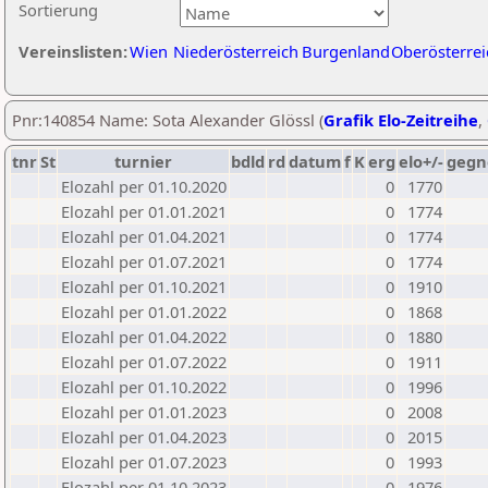
Sortierung
Vereinslisten:
Wien
Niederösterreich
Burgenland
Oberösterrei
Pnr:140854 Name: Sota Alexander Glössl (
Grafik Elo-Zeitreihe
,
tnr
St
turnier
bdld
rd
datum
f
K
erg
elo+/-
gegn
Elozahl per 01.10.2020
0
1770
Elozahl per 01.01.2021
0
1774
Elozahl per 01.04.2021
0
1774
Elozahl per 01.07.2021
0
1774
Elozahl per 01.10.2021
0
1910
Elozahl per 01.01.2022
0
1868
Elozahl per 01.04.2022
0
1880
Elozahl per 01.07.2022
0
1911
Elozahl per 01.10.2022
0
1996
Elozahl per 01.01.2023
0
2008
Elozahl per 01.04.2023
0
2015
Elozahl per 01.07.2023
0
1993
Elozahl per 01.10.2023
0
1976