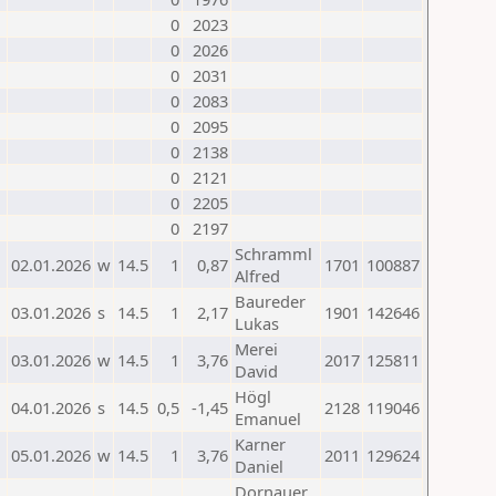
0
2023
0
2026
0
2031
0
2083
0
2095
0
2138
0
2121
0
2205
0
2197
Schramml
02.01.2026
w
14.5
1
0,87
1701
100887
Alfred
Baureder
03.01.2026
s
14.5
1
2,17
1901
142646
Lukas
Merei
03.01.2026
w
14.5
1
3,76
2017
125811
David
Högl
04.01.2026
s
14.5
0,5
-1,45
2128
119046
Emanuel
Karner
05.01.2026
w
14.5
1
3,76
2011
129624
Daniel
Dornauer