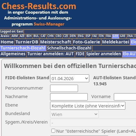
Logged on: Gast
Arabic
ARM
AZE
BIH
BUL
CAT
CHN
CRO
CZE
DEN
ENG
ESP
FAI
FIN
FRA
GER
GRE
INA
I
Home
TurnierDB
Meisterschaft
Foto-Galerie
Meldekartei
El
Turnierschach-Elozahl
Schnellschach-Elozahl
Allgemeines
Turnier anmelden: AUT
FIDE
Spieler anmelden
Elo AU
Willkommen bei den offiziellen Turnierscha
FIDE-Elolisten Stand
AUT-Elolisten Stand
13.945
Personennummer
Nachname
Vorname
Ebene
Bundesland
Spgem./Kreis/Verein
Nur "österreichische" Spieler (Land=A