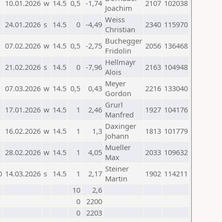
10.01.2026
w
14.5
0,5
-1,74
2107
102038
Joachim
Weiss
24.01.2026
s
14.5
0
-4,49
2340
115970
Christian
Buchegger
07.02.2026
w
14.5
0,5
-2,75
2056
136468
Fridolin
Hellmayr
21.02.2026
s
14.5
0
-7,96
2163
104948
Alois
Meyer
07.03.2026
w
14.5
0,5
0,43
2216
133040
Gordon
Grurl
17.01.2026
w
14.5
1
2,46
1927
104176
Manfred
Daxinger
16.02.2026
w
14.5
1
1,3
1813
101779
Johann
Mueller
28.02.2026
w
14.5
1
4,05
2033
109632
Max
Steiner
0
14.03.2026
s
14.5
1
2,17
1902
114211
Martin
10
2,6
0
2200
0
2203