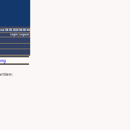
ime 08.08.2026 08:00:44
Login
Logout
artien: