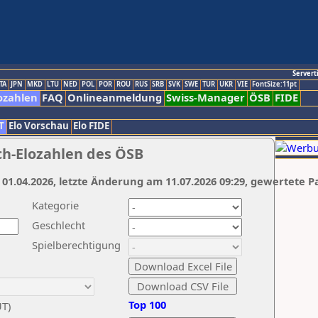
Servert
TA
JPN
MKD
LTU
NED
POL
POR
ROU
RUS
SRB
SVK
SWE
TUR
UKR
VIE
FontSize:11pt
ozahlen
FAQ
Onlineanmeldung
Swiss-Manager
ÖSB
FIDE
T
Elo Vorschau
Elo FIDE
ch-Elozahlen des ÖSB
 01.04.2026, letzte Änderung am 11.07.2026 09:29, gewertete P
Kategorie
Geschlecht
Spielberechtigung
Top 100
UT)