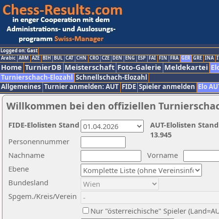
Logged on: Gast
Arabic
ARM
AZE
BIH
BUL
CAT
CHN
CRO
CZE
DEN
ENG
ESP
FAI
FIN
FRA
GER
GRE
INA
I
Home
TurnierDB
Meisterschaft
Foto-Galerie
Meldekartei
El
Turnierschach-Elozahl
Schnellschach-Elozahl
Allgemeines
Turnier anmelden: AUT
FIDE
Spieler anmelden
Elo AU
Willkommen bei den offiziellen Turnierscha
FIDE-Elolisten Stand
AUT-Elolisten Stand
13.945
Personennummer
Nachname
Vorname
Ebene
Bundesland
Spgem./Kreis/Verein
Nur "österreichische" Spieler (Land=A