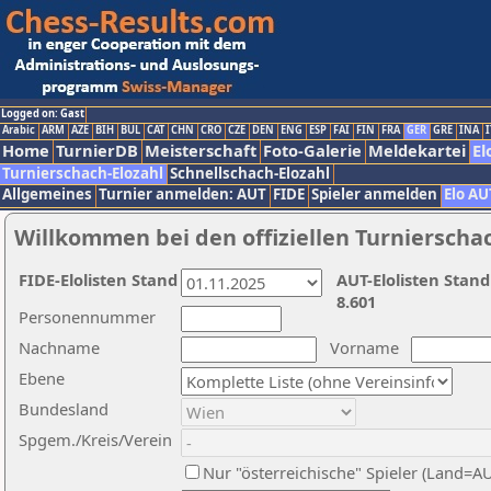
Logged on: Gast
Arabic
ARM
AZE
BIH
BUL
CAT
CHN
CRO
CZE
DEN
ENG
ESP
FAI
FIN
FRA
GER
GRE
INA
I
Home
TurnierDB
Meisterschaft
Foto-Galerie
Meldekartei
El
Turnierschach-Elozahl
Schnellschach-Elozahl
Allgemeines
Turnier anmelden: AUT
FIDE
Spieler anmelden
Elo AU
Willkommen bei den offiziellen Turnierscha
FIDE-Elolisten Stand
AUT-Elolisten Stand
8.601
Personennummer
Nachname
Vorname
Ebene
Bundesland
Spgem./Kreis/Verein
Nur "österreichische" Spieler (Land=A