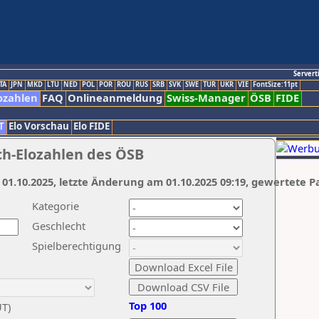
Servert
TA
JPN
MKD
LTU
NED
POL
POR
ROU
RUS
SRB
SVK
SWE
TUR
UKR
VIE
FontSize:11pt
ozahlen
FAQ
Onlineanmeldung
Swiss-Manager
ÖSB
FIDE
T
Elo Vorschau
Elo FIDE
ch-Elozahlen des ÖSB
 01.10.2025, letzte Änderung am 01.10.2025 09:19, gewertete P
Kategorie
Geschlecht
Spielberechtigung
Top 100
UT)