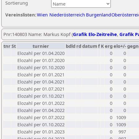
Sortierung
Vereinslisten:
Wien
Niederösterreich
Burgenland
Oberösterrei
Pnr:140803 Name: Markus Kopf (
Grafik Elo-Zeitreihe
,
Grafik Pa
tnr
St
turnier
bdld
rd
datum
f
K
erg
elo+/-
gegn
Elozahl per 01.04.2020
0
0
Elozahl per 01.07.2020
0
0
Elozahl per 01.10.2020
0
0
Elozahl per 01.01.2021
0
0
Elozahl per 01.04.2021
0
0
Elozahl per 01.07.2021
0
0
Elozahl per 01.10.2021
0
0
Elozahl per 01.01.2022
0
0
Elozahl per 01.04.2022
0
0
Elozahl per 01.07.2022
0
1009
Elozahl per 01.10.2022
0
1009
Elozahl per 01.01.2023
0
997
Elozahl per 01.04.2023
0
997