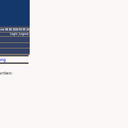
ime 08.08.2026 03:05:24
Login
Logout
artien: