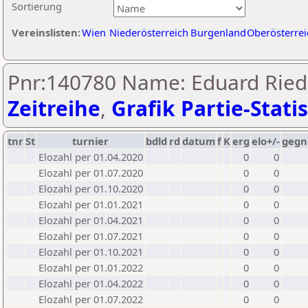
Sortierung
Vereinslisten:
Wien
Niederösterreich
Burgenland
Oberösterrei
Pnr:140780 Name: Eduard Rie
Zeitreihe
,
Grafik Partie-Statis
tnr
St
turnier
bdld
rd
datum
f
K
erg
elo+/-
gegn
Elozahl per 01.04.2020
0
0
Elozahl per 01.07.2020
0
0
Elozahl per 01.10.2020
0
0
Elozahl per 01.01.2021
0
0
Elozahl per 01.04.2021
0
0
Elozahl per 01.07.2021
0
0
Elozahl per 01.10.2021
0
0
Elozahl per 01.01.2022
0
0
Elozahl per 01.04.2022
0
0
Elozahl per 01.07.2022
0
0