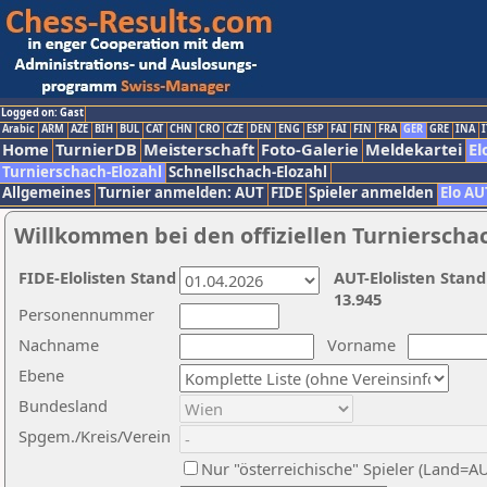
Logged on: Gast
Arabic
ARM
AZE
BIH
BUL
CAT
CHN
CRO
CZE
DEN
ENG
ESP
FAI
FIN
FRA
GER
GRE
INA
I
Home
TurnierDB
Meisterschaft
Foto-Galerie
Meldekartei
El
Turnierschach-Elozahl
Schnellschach-Elozahl
Allgemeines
Turnier anmelden: AUT
FIDE
Spieler anmelden
Elo AU
Willkommen bei den offiziellen Turnierscha
FIDE-Elolisten Stand
AUT-Elolisten Stand
13.945
Personennummer
Nachname
Vorname
Ebene
Bundesland
Spgem./Kreis/Verein
Nur "österreichische" Spieler (Land=A