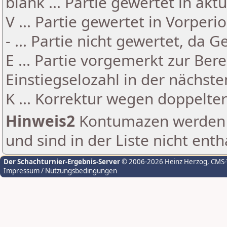
blank ... Partie gewertet in akt
V ... Partie gewertet in Vorperi
- ... Partie nicht gewertet, da 
E ... Partie vorgemerkt zur Be
Einstiegselozahl in der nächst
K ... Korrektur wegen doppelt
Hinweis2
Kontumazen werden g
und sind in der Liste nicht enth
Der Schachturnier-Ergebnis-Server
© 2006-2026 Heinz Herzog
, CMS
Impressum / Nutzungsbedingungen