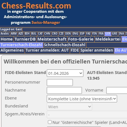
Logged on: Gast
Arabic
ARM
AZE
BIH
BUL
CAT
CHN
CRO
CZE
DEN
ENG
ESP
FAI
FIN
FRA
GER
GRE
INA
I
Home
TurnierDB
Meisterschaft
Foto-Galerie
Meldekartei
El
Turnierschach-Elozahl
Schnellschach-Elozahl
Allgemeines
Turnier anmelden: AUT
FIDE
Spieler anmelden
Elo AU
Willkommen bei den offiziellen Turnierscha
FIDE-Elolisten Stand
AUT-Elolisten Stand
13.945
Personennummer
Nachname
Vorname
Ebene
Bundesland
Spgem./Kreis/Verein
Nur "österreichische" Spieler (Land=A