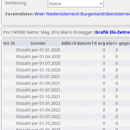
Sortierung
Vereinslisten:
Wien
Niederösterreich
Burgenland
Oberösterrei
Pnr:140380 Name: Mag. (FH) Mario Konegger (
Grafik Elo-Zeitr
tnr
St
turnier
bdld
rd
datum
f
K
erg
elo+/-
gegn
Elozahl per 01.01.2020
0
0
Elozahl per 01.04.2020
0
0
Elozahl per 01.07.2020
0
0
Elozahl per 01.10.2020
0
0
Elozahl per 01.01.2021
0
0
Elozahl per 01.04.2021
0
0
Elozahl per 01.07.2021
0
0
Elozahl per 01.10.2021
0
0
Elozahl per 01.01.2022
0
0
Elozahl per 01.04.2022
0
0
Elozahl per 01.07.2022
0
0
Elozahl per 01.10.2022
0
0
Elozahl per 01.01.2023
0
0