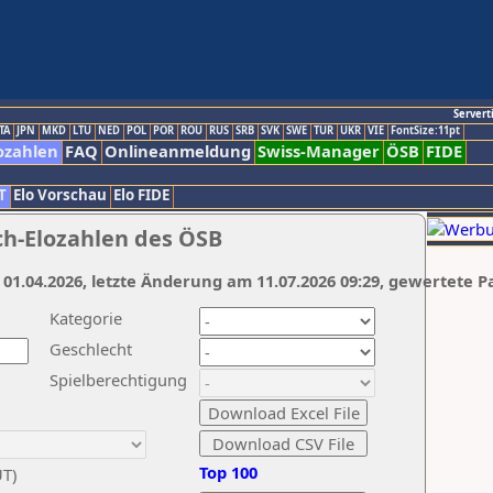
Servert
TA
JPN
MKD
LTU
NED
POL
POR
ROU
RUS
SRB
SVK
SWE
TUR
UKR
VIE
FontSize:11pt
ozahlen
FAQ
Onlineanmeldung
Swiss-Manager
ÖSB
FIDE
T
Elo Vorschau
Elo FIDE
ch-Elozahlen des ÖSB
 01.04.2026, letzte Änderung am 11.07.2026 09:29, gewertete P
Kategorie
Geschlecht
Spielberechtigung
Top 100
UT)