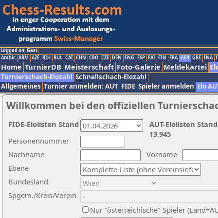
Logged on: Gast
Arabic
ARM
AZE
BIH
BUL
CAT
CHN
CRO
CZE
DEN
ENG
ESP
FAI
FIN
FRA
GER
GRE
INA
I
Home
TurnierDB
Meisterschaft
Foto-Galerie
Meldekartei
El
Turnierschach-Elozahl
Schnellschach-Elozahl
Allgemeines
Turnier anmelden: AUT
FIDE
Spieler anmelden
Elo AU
Willkommen bei den offiziellen Turnierscha
FIDE-Elolisten Stand
AUT-Elolisten Stand
13.945
Personennummer
Nachname
Vorname
Ebene
Bundesland
Spgem./Kreis/Verein
Nur "österreichische" Spieler (Land=A