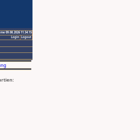
ime 09.08.2026 11:34:15
Login
Logout
artien: