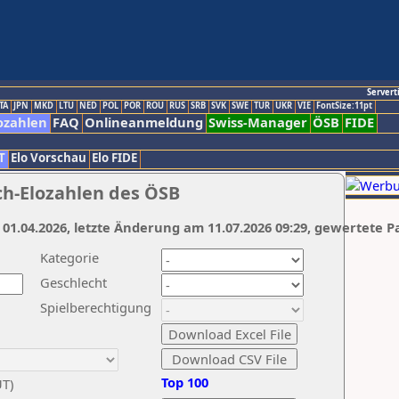
Servert
TA
JPN
MKD
LTU
NED
POL
POR
ROU
RUS
SRB
SVK
SWE
TUR
UKR
VIE
FontSize:11pt
ozahlen
FAQ
Onlineanmeldung
Swiss-Manager
ÖSB
FIDE
T
Elo Vorschau
Elo FIDE
ch-Elozahlen des ÖSB
 01.04.2026, letzte Änderung am 11.07.2026 09:29, gewertete P
Kategorie
Geschlecht
Spielberechtigung
Top 100
UT)