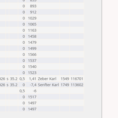
0
893
0
912
0
1029
0
1065
0
1163
0
1458
0
1479
0
1499
0
1566
0
1537
0
1540
0
1523
026
s
35.2
0,5
1,41
Zeber Karl
1549
116701
026
s
35.2
0
-7,4
Senfter Karl
1749
113602
0,5
-6
0
1517
0
1497
0
1497