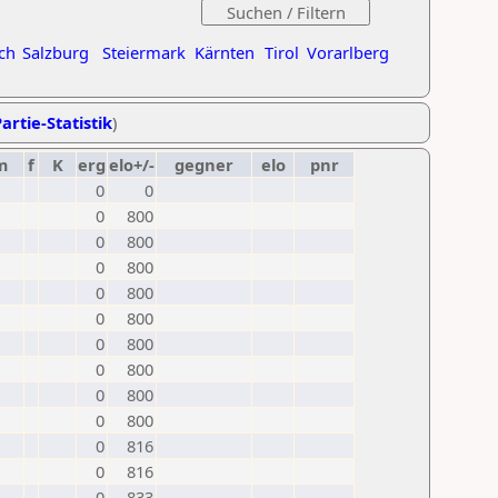
ch
Salzburg
Steiermark
Kärnten
Tirol
Vorarlberg
artie-Statistik
)
m
f
K
erg
elo+/-
gegner
elo
pnr
0
0
0
800
0
800
0
800
0
800
0
800
0
800
0
800
0
800
0
800
0
816
0
816
0
833