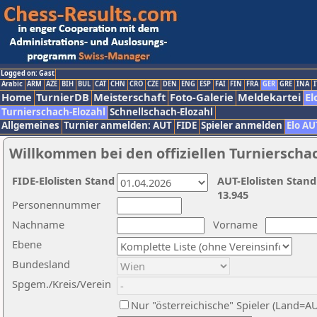
Logged on: Gast
Arabic
ARM
AZE
BIH
BUL
CAT
CHN
CRO
CZE
DEN
ENG
ESP
FAI
FIN
FRA
GER
GRE
INA
I
Home
TurnierDB
Meisterschaft
Foto-Galerie
Meldekartei
El
Turnierschach-Elozahl
Schnellschach-Elozahl
Allgemeines
Turnier anmelden: AUT
FIDE
Spieler anmelden
Elo AU
Willkommen bei den offiziellen Turnierscha
FIDE-Elolisten Stand
AUT-Elolisten Stand
13.945
Personennummer
Nachname
Vorname
Ebene
Bundesland
Spgem./Kreis/Verein
Nur "österreichische" Spieler (Land=A