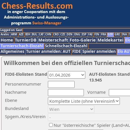
Logged on: Gast
Arabic
ARM
AZE
BIH
BUL
CAT
CHN
CRO
CZE
DEN
ENG
ESP
FAI
FIN
FRA
GER
GRE
INA
I
Home
TurnierDB
Meisterschaft
Foto-Galerie
Meldekartei
El
Turnierschach-Elozahl
Schnellschach-Elozahl
Allgemeines
Turnier anmelden: AUT
FIDE
Spieler anmelden
Elo AU
Willkommen bei den offiziellen Turnierscha
FIDE-Elolisten Stand
AUT-Elolisten Stand
13.945
Personennummer
Nachname
Vorname
Ebene
Bundesland
Spgem./Kreis/Verein
Nur "österreichische" Spieler (Land=A