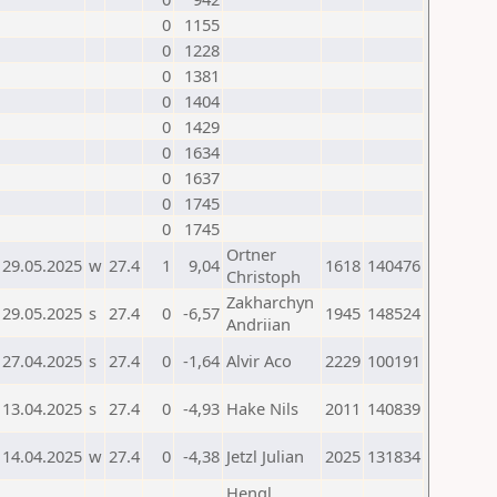
0
1155
0
1228
0
1381
0
1404
0
1429
0
1634
0
1637
0
1745
0
1745
Ortner
29.05.2025
w
27.4
1
9,04
1618
140476
Christoph
Zakharchyn
29.05.2025
s
27.4
0
-6,57
1945
148524
Andriian
27.04.2025
s
27.4
0
-1,64
Alvir Aco
2229
100191
13.04.2025
s
27.4
0
-4,93
Hake Nils
2011
140839
14.04.2025
w
27.4
0
-4,38
Jetzl Julian
2025
131834
Hengl