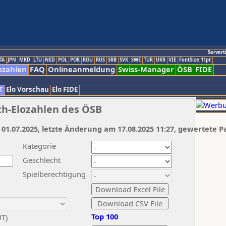
Servert
TA
JPN
MKD
LTU
NED
POL
POR
ROU
RUS
SRB
SVK
SWE
TUR
UKR
VIE
FontSize:11pt
ozahlen
FAQ
Onlineanmeldung
Swiss-Manager
ÖSB
FIDE
T
Elo Vorschau
Elo FIDE
ch-Elozahlen des ÖSB
 01.07.2025, letzte Änderung am 17.08.2025 11:27, gewertete P
Kategorie
Geschlecht
Spielberechtigung
Top 100
UT)