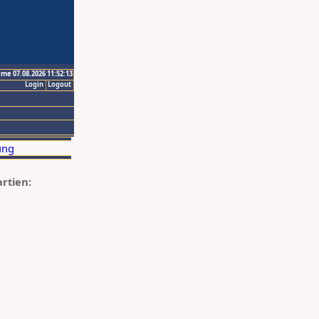
ime 07.08.2026 11:52:13
Login
Logout
artien: