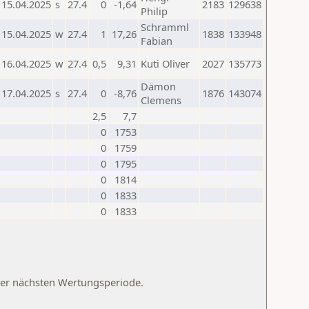
15.04.2025
s
27.4
0
-1,64
2183
129638
Philip
Schramml
15.04.2025
w
27.4
1
17,26
1838
133948
Fabian
16.04.2025
w
27.4
0,5
9,31
Kuti Oliver
2027
135773
Dämon
17.04.2025
s
27.4
0
-8,76
1876
143074
Clemens
2,5
7,7
0
1753
0
1759
0
1795
0
1814
0
1833
0
1833
 der nächsten Wertungsperiode.