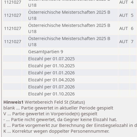
1121027
AUT
4
U18
Österreichische Meisterschaften 2025 B
1121027
AUT
5
U18
Österreichische Meisterschaften 2025 B
1121027
AUT
6
U18
Österreichische Meisterschaften 2025 B
1121027
AUT
7
U18
Gesamtpartien 9
Elozahl per 01.07.2025
Elozahl per 01.10.2025
Elozahl per 01.01.2026
Elozahl per 01.04.2026
Elozahl per 01.07.2026
Elozahl per 01.10.2026
Hinweis1
Wertebereich Feld St (Status)
blank ... Partie gewertet in aktueller Periode gespielt
V ... Partie gewertet in Vorperiode(n) gespielt
- ... Partie nicht gewertet, da Gegner keine Elozahl hat.
E ... Partie vorgemerkt zur Berechnung der Einstiegselozahl in
K ... Korrektur wegen doppelter Personennummer.