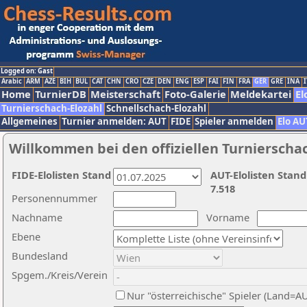
Logged on: Gast
Arabic
ARM
AZE
BIH
BUL
CAT
CHN
CRO
CZE
DEN
ENG
ESP
FAI
FIN
FRA
GER
GRE
INA
I
Home
TurnierDB
Meisterschaft
Foto-Galerie
Meldekartei
El
Turnierschach-Elozahl
Schnellschach-Elozahl
Allgemeines
Turnier anmelden: AUT
FIDE
Spieler anmelden
Elo AU
Willkommen bei den offiziellen Turnierscha
FIDE-Elolisten Stand
AUT-Elolisten Stand
7.518
Personennummer
Nachname
Vorname
Ebene
Bundesland
Spgem./Kreis/Verein
Nur "österreichische" Spieler (Land=A