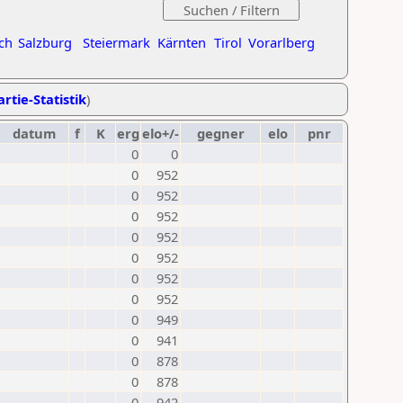
ch
Salzburg
Steiermark
Kärnten
Tirol
Vorarlberg
rtie-Statistik
)
datum
f
K
erg
elo+/-
gegner
elo
pnr
0
0
0
952
0
952
0
952
0
952
0
952
0
952
0
952
0
949
0
941
0
878
0
878
0
942