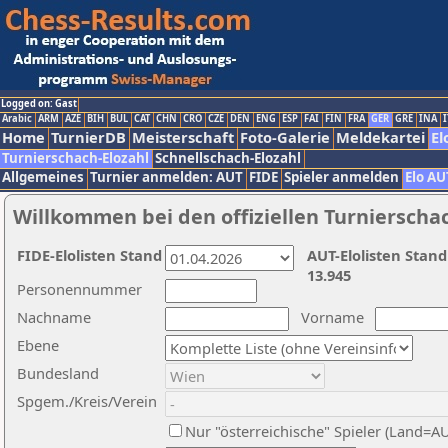
Logged on: Gast
Arabic
ARM
AZE
BIH
BUL
CAT
CHN
CRO
CZE
DEN
ENG
ESP
FAI
FIN
FRA
GER
GRE
INA
I
Home
TurnierDB
Meisterschaft
Foto-Galerie
Meldekartei
El
Turnierschach-Elozahl
Schnellschach-Elozahl
Allgemeines
Turnier anmelden: AUT
FIDE
Spieler anmelden
Elo AU
Willkommen bei den offiziellen Turnierscha
FIDE-Elolisten Stand
AUT-Elolisten Stand
13.945
Personennummer
Nachname
Vorname
Ebene
Bundesland
Spgem./Kreis/Verein
Nur "österreichische" Spieler (Land=A