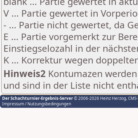
blank ... Partie gewertet in akt
V ... Partie gewertet in Vorperi
- ... Partie nicht gewertet, da 
E ... Partie vorgemerkt zur Be
Einstiegselozahl in der nächst
K ... Korrektur wegen doppelt
Hinweis2
Kontumazen werden g
und sind in der Liste nicht enth
Der Schachturnier-Ergebnis-Server
© 2006-2026 Heinz Herzog
, CMS
Impressum / Nutzungsbedingungen