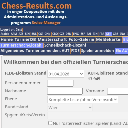
Logged on: Gast
Arabic
ARM
AZE
BIH
BUL
CAT
CHN
CRO
CZE
DEN
ENG
ESP
FAI
FIN
FRA
GER
GRE
INA
I
Home
TurnierDB
Meisterschaft
Foto-Galerie
Meldekartei
El
Turnierschach-Elozahl
Schnellschach-Elozahl
Allgemeines
Turnier anmelden: AUT
FIDE
Spieler anmelden
Elo AU
Willkommen bei den offiziellen Turnierscha
FIDE-Elolisten Stand
AUT-Elolisten Stand
13.945
Personennummer
Nachname
Vorname
Ebene
Bundesland
Spgem./Kreis/Verein
Nur "österreichische" Spieler (Land=A