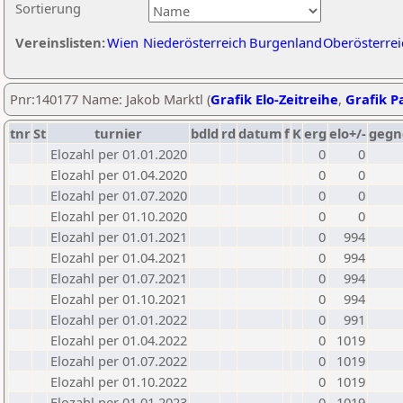
Sortierung
Vereinslisten:
Wien
Niederösterreich
Burgenland
Oberösterrei
Pnr:140177 Name: Jakob Marktl (
Grafik Elo-Zeitreihe
,
Grafik Pa
tnr
St
turnier
bdld
rd
datum
f
K
erg
elo+/-
gegn
Elozahl per 01.01.2020
0
0
Elozahl per 01.04.2020
0
0
Elozahl per 01.07.2020
0
0
Elozahl per 01.10.2020
0
0
Elozahl per 01.01.2021
0
994
Elozahl per 01.04.2021
0
994
Elozahl per 01.07.2021
0
994
Elozahl per 01.10.2021
0
994
Elozahl per 01.01.2022
0
991
Elozahl per 01.04.2022
0
1019
Elozahl per 01.07.2022
0
1019
Elozahl per 01.10.2022
0
1019
Elozahl per 01.01.2023
0
1019