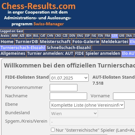
Logged on: Gast
Arabic
ARM
AZE
BIH
BUL
CAT
CHN
CRO
CZE
DEN
ENG
ESP
FAI
FIN
FRA
GER
GRE
INA
I
Home
TurnierDB
Meisterschaft
Foto-Galerie
Meldekartei
El
Turnierschach-Elozahl
Schnellschach-Elozahl
Allgemeines
Turnier anmelden: AUT
FIDE
Spieler anmelden
Elo AU
Willkommen bei den offiziellen Turnierscha
FIDE-Elolisten Stand
AUT-Elolisten Stand
7.518
Personennummer
Nachname
Vorname
Ebene
Bundesland
Spgem./Kreis/Verein
Nur "österreichische" Spieler (Land=A