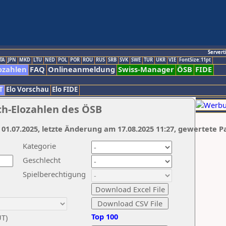
Servert
TA
JPN
MKD
LTU
NED
POL
POR
ROU
RUS
SRB
SVK
SWE
TUR
UKR
VIE
FontSize:11pt
ozahlen
FAQ
Onlineanmeldung
Swiss-Manager
ÖSB
FIDE
T
Elo Vorschau
Elo FIDE
ch-Elozahlen des ÖSB
 01.07.2025, letzte Änderung am 17.08.2025 11:27, gewertete P
Kategorie
Geschlecht
Spielberechtigung
Top 100
UT)