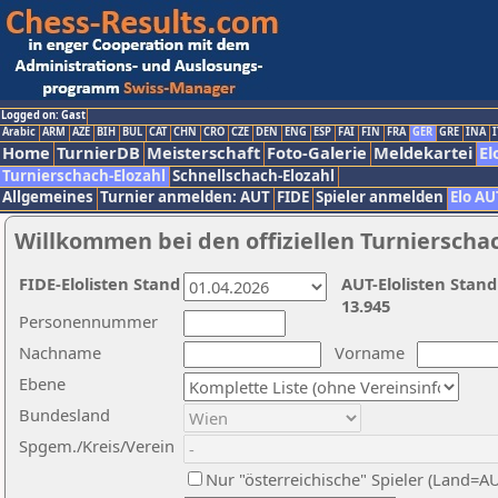
Logged on: Gast
Arabic
ARM
AZE
BIH
BUL
CAT
CHN
CRO
CZE
DEN
ENG
ESP
FAI
FIN
FRA
GER
GRE
INA
I
Home
TurnierDB
Meisterschaft
Foto-Galerie
Meldekartei
El
Turnierschach-Elozahl
Schnellschach-Elozahl
Allgemeines
Turnier anmelden: AUT
FIDE
Spieler anmelden
Elo AU
Willkommen bei den offiziellen Turnierscha
FIDE-Elolisten Stand
AUT-Elolisten Stand
13.945
Personennummer
Nachname
Vorname
Ebene
Bundesland
Spgem./Kreis/Verein
Nur "österreichische" Spieler (Land=A