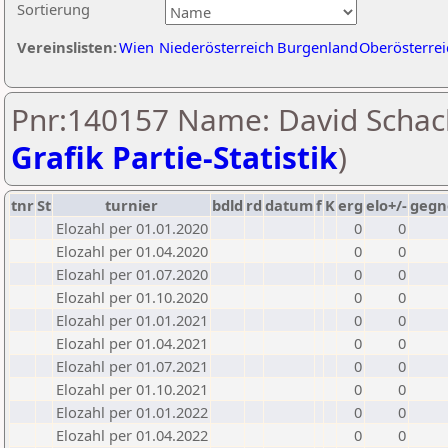
Sortierung
Vereinslisten:
Wien
Niederösterreich
Burgenland
Oberösterrei
Pnr:140157 Name: David Schac
Grafik Partie-Statistik
)
tnr
St
turnier
bdld
rd
datum
f
K
erg
elo+/-
gegn
Elozahl per 01.01.2020
0
0
Elozahl per 01.04.2020
0
0
Elozahl per 01.07.2020
0
0
Elozahl per 01.10.2020
0
0
Elozahl per 01.01.2021
0
0
Elozahl per 01.04.2021
0
0
Elozahl per 01.07.2021
0
0
Elozahl per 01.10.2021
0
0
Elozahl per 01.01.2022
0
0
Elozahl per 01.04.2022
0
0