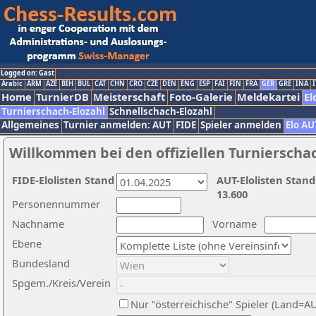
Logged on: Gast
Arabic
ARM
AZE
BIH
BUL
CAT
CHN
CRO
CZE
DEN
ENG
ESP
FAI
FIN
FRA
GER
GRE
INA
I
Home
TurnierDB
Meisterschaft
Foto-Galerie
Meldekartei
El
Turnierschach-Elozahl
Schnellschach-Elozahl
Allgemeines
Turnier anmelden: AUT
FIDE
Spieler anmelden
Elo AU
Willkommen bei den offiziellen Turnierscha
FIDE-Elolisten Stand
AUT-Elolisten Stand
13.600
Personennummer
Nachname
Vorname
Ebene
Bundesland
Spgem./Kreis/Verein
Nur "österreichische" Spieler (Land=A