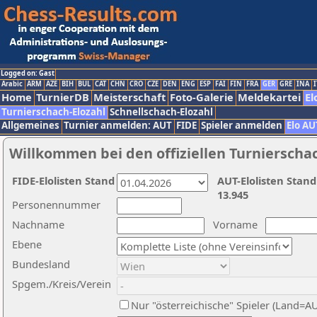
Logged on: Gast
Arabic
ARM
AZE
BIH
BUL
CAT
CHN
CRO
CZE
DEN
ENG
ESP
FAI
FIN
FRA
GER
GRE
INA
I
Home
TurnierDB
Meisterschaft
Foto-Galerie
Meldekartei
El
Turnierschach-Elozahl
Schnellschach-Elozahl
Allgemeines
Turnier anmelden: AUT
FIDE
Spieler anmelden
Elo AU
Willkommen bei den offiziellen Turnierscha
FIDE-Elolisten Stand
AUT-Elolisten Stand
13.945
Personennummer
Nachname
Vorname
Ebene
Bundesland
Spgem./Kreis/Verein
Nur "österreichische" Spieler (Land=A