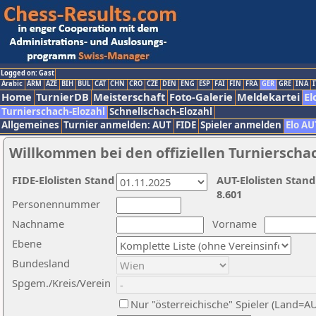
Logged on: Gast
Arabic
ARM
AZE
BIH
BUL
CAT
CHN
CRO
CZE
DEN
ENG
ESP
FAI
FIN
FRA
GER
GRE
INA
I
Home
TurnierDB
Meisterschaft
Foto-Galerie
Meldekartei
El
Turnierschach-Elozahl
Schnellschach-Elozahl
Allgemeines
Turnier anmelden: AUT
FIDE
Spieler anmelden
Elo AU
Willkommen bei den offiziellen Turnierscha
FIDE-Elolisten Stand
AUT-Elolisten Stand
8.601
Personennummer
Nachname
Vorname
Ebene
Bundesland
Spgem./Kreis/Verein
Nur "österreichische" Spieler (Land=A