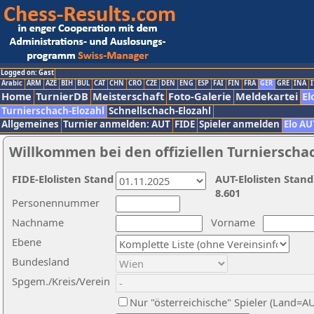
Logged on: Gast
Arabic
ARM
AZE
BIH
BUL
CAT
CHN
CRO
CZE
DEN
ENG
ESP
FAI
FIN
FRA
GER
GRE
INA
I
Home
TurnierDB
Meisterschaft
Foto-Galerie
Meldekartei
El
Turnierschach-Elozahl
Schnellschach-Elozahl
Allgemeines
Turnier anmelden: AUT
FIDE
Spieler anmelden
Elo AU
Willkommen bei den offiziellen Turnierscha
FIDE-Elolisten Stand
AUT-Elolisten Stand
8.601
Personennummer
Nachname
Vorname
Ebene
Bundesland
Spgem./Kreis/Verein
Nur "österreichische" Spieler (Land=A