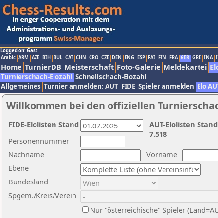
Logged on: Gast
Arabic
ARM
AZE
BIH
BUL
CAT
CHN
CRO
CZE
DEN
ENG
ESP
FAI
FIN
FRA
GER
GRE
INA
I
Home
TurnierDB
Meisterschaft
Foto-Galerie
Meldekartei
El
Turnierschach-Elozahl
Schnellschach-Elozahl
Allgemeines
Turnier anmelden: AUT
FIDE
Spieler anmelden
Elo AU
Willkommen bei den offiziellen Turnierscha
FIDE-Elolisten Stand
AUT-Elolisten Stand
7.518
Personennummer
Nachname
Vorname
Ebene
Bundesland
Spgem./Kreis/Verein
Nur "österreichische" Spieler (Land=A