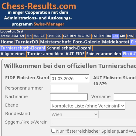
Logged on: Gast
Arabic
ARM
AZE
BIH
BUL
CAT
CHN
CRO
CZE
DEN
ENG
ESP
FAI
FIN
FRA
GER
GRE
INA
I
Home
TurnierDB
Meisterschaft
Foto-Galerie
Meldekartei
El
Turnierschach-Elozahl
Schnellschach-Elozahl
Allgemeines
Turnier anmelden: AUT
FIDE
Spieler anmelden
Elo AU
Willkommen bei den offiziellen Turnierscha
FIDE-Elolisten Stand
AUT-Elolisten Stand
10.879
Personennummer
Nachname
Vorname
Ebene
Bundesland
Spgem./Kreis/Verein
Nur "österreichische" Spieler (Land=A