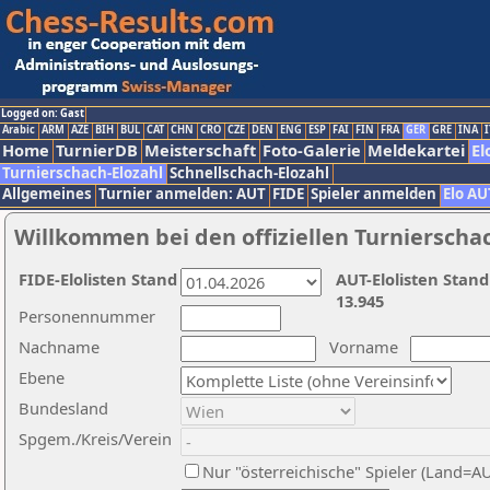
Logged on: Gast
Arabic
ARM
AZE
BIH
BUL
CAT
CHN
CRO
CZE
DEN
ENG
ESP
FAI
FIN
FRA
GER
GRE
INA
I
Home
TurnierDB
Meisterschaft
Foto-Galerie
Meldekartei
El
Turnierschach-Elozahl
Schnellschach-Elozahl
Allgemeines
Turnier anmelden: AUT
FIDE
Spieler anmelden
Elo AU
Willkommen bei den offiziellen Turnierscha
FIDE-Elolisten Stand
AUT-Elolisten Stand
13.945
Personennummer
Nachname
Vorname
Ebene
Bundesland
Spgem./Kreis/Verein
Nur "österreichische" Spieler (Land=A