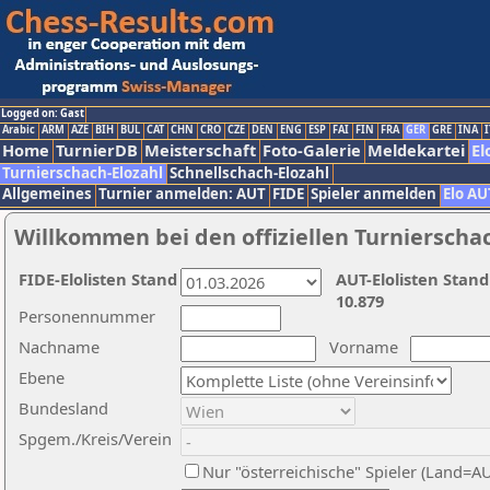
Logged on: Gast
Arabic
ARM
AZE
BIH
BUL
CAT
CHN
CRO
CZE
DEN
ENG
ESP
FAI
FIN
FRA
GER
GRE
INA
I
Home
TurnierDB
Meisterschaft
Foto-Galerie
Meldekartei
El
Turnierschach-Elozahl
Schnellschach-Elozahl
Allgemeines
Turnier anmelden: AUT
FIDE
Spieler anmelden
Elo AU
Willkommen bei den offiziellen Turnierscha
FIDE-Elolisten Stand
AUT-Elolisten Stand
10.879
Personennummer
Nachname
Vorname
Ebene
Bundesland
Spgem./Kreis/Verein
Nur "österreichische" Spieler (Land=A