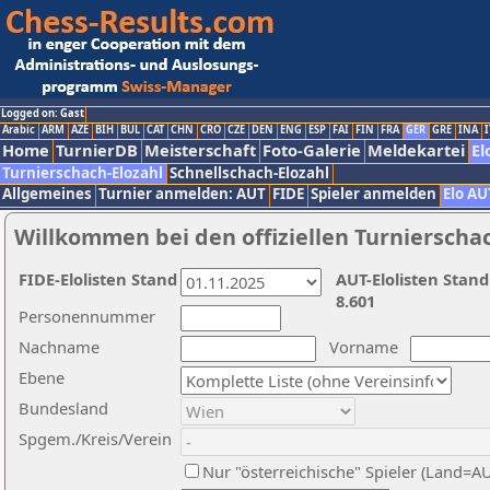
Logged on: Gast
Arabic
ARM
AZE
BIH
BUL
CAT
CHN
CRO
CZE
DEN
ENG
ESP
FAI
FIN
FRA
GER
GRE
INA
I
Home
TurnierDB
Meisterschaft
Foto-Galerie
Meldekartei
El
Turnierschach-Elozahl
Schnellschach-Elozahl
Allgemeines
Turnier anmelden: AUT
FIDE
Spieler anmelden
Elo AU
Willkommen bei den offiziellen Turnierscha
FIDE-Elolisten Stand
AUT-Elolisten Stand
8.601
Personennummer
Nachname
Vorname
Ebene
Bundesland
Spgem./Kreis/Verein
Nur "österreichische" Spieler (Land=A