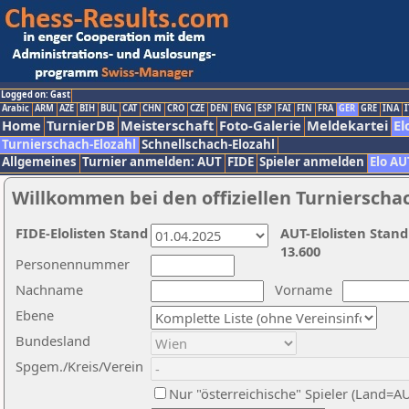
Logged on: Gast
Arabic
ARM
AZE
BIH
BUL
CAT
CHN
CRO
CZE
DEN
ENG
ESP
FAI
FIN
FRA
GER
GRE
INA
I
Home
TurnierDB
Meisterschaft
Foto-Galerie
Meldekartei
El
Turnierschach-Elozahl
Schnellschach-Elozahl
Allgemeines
Turnier anmelden: AUT
FIDE
Spieler anmelden
Elo AU
Willkommen bei den offiziellen Turnierscha
FIDE-Elolisten Stand
AUT-Elolisten Stand
13.600
Personennummer
Nachname
Vorname
Ebene
Bundesland
Spgem./Kreis/Verein
Nur "österreichische" Spieler (Land=A