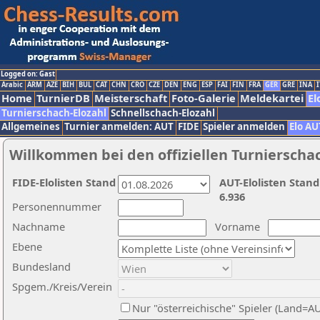
Logged on: Gast
Arabic
ARM
AZE
BIH
BUL
CAT
CHN
CRO
CZE
DEN
ENG
ESP
FAI
FIN
FRA
GER
GRE
INA
I
Home
TurnierDB
Meisterschaft
Foto-Galerie
Meldekartei
El
Turnierschach-Elozahl
Schnellschach-Elozahl
Allgemeines
Turnier anmelden: AUT
FIDE
Spieler anmelden
Elo AU
Willkommen bei den offiziellen Turnierscha
FIDE-Elolisten Stand
AUT-Elolisten Stand
6.936
Personennummer
Nachname
Vorname
Ebene
Bundesland
Spgem./Kreis/Verein
Nur "österreichische" Spieler (Land=A