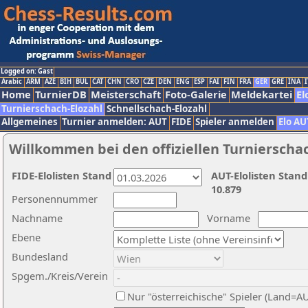
Logged on: Gast
Arabic
ARM
AZE
BIH
BUL
CAT
CHN
CRO
CZE
DEN
ENG
ESP
FAI
FIN
FRA
GER
GRE
INA
I
Home
TurnierDB
Meisterschaft
Foto-Galerie
Meldekartei
El
Turnierschach-Elozahl
Schnellschach-Elozahl
Allgemeines
Turnier anmelden: AUT
FIDE
Spieler anmelden
Elo AU
Willkommen bei den offiziellen Turnierscha
FIDE-Elolisten Stand
AUT-Elolisten Stand
10.879
Personennummer
Nachname
Vorname
Ebene
Bundesland
Spgem./Kreis/Verein
Nur "österreichische" Spieler (Land=A