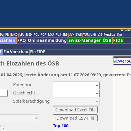
Servert
TA
JPN
MKD
LTU
NED
POL
POR
ROU
RUS
SRB
SVK
SWE
TUR
UKR
VIE
FontSize:11pt
ozahlen
FAQ
Onlineanmeldung
Swiss-Manager
ÖSB
FIDE
T
Elo Vorschau
Elo FIDE
ch-Elozahlen des ÖSB
 01.04.2026, letzte Änderung am 11.07.2026 09:29, gewertete P
Kategorie
Geschlecht
Spielberechtigung
Top 100
UT)