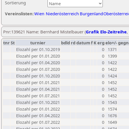
Sortierung
Vereinslisten:
Wien
Niederösterreich
Burgenland
Oberösterrei
Pnr:139621 Name: Bernhard Mistelbauer (
Grafik Elo-Zeitreihe
,
tnr
St
turnier
bdld
rd
datum
f
K
erg
elo+/-
gegn
Elozahl per 01.10.2019
0
1371
Elozahl per 01.01.2020
0
1399
Elozahl per 01.04.2020
0
1422
Elozahl per 01.07.2020
0
1422
Elozahl per 01.10.2020
0
1424
Elozahl per 01.01.2021
0
1452
Elozahl per 01.04.2021
0
1452
Elozahl per 01.07.2021
0
1452
Elozahl per 01.10.2021
0
1543
Elozahl per 01.01.2022
0
1574
Elozahl per 01.04.2022
0
1676
Elozahl per 01.07.2022
0
1649
Elozahl per 01.10.2022
0
1674