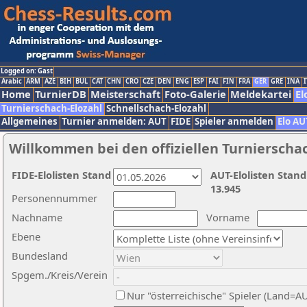
Logged on: Gast
Arabic
ARM
AZE
BIH
BUL
CAT
CHN
CRO
CZE
DEN
ENG
ESP
FAI
FIN
FRA
GER
GRE
INA
I
Home
TurnierDB
Meisterschaft
Foto-Galerie
Meldekartei
El
Turnierschach-Elozahl
Schnellschach-Elozahl
Allgemeines
Turnier anmelden: AUT
FIDE
Spieler anmelden
Elo AU
Willkommen bei den offiziellen Turnierscha
FIDE-Elolisten Stand
AUT-Elolisten Stand
13.945
Personennummer
Nachname
Vorname
Ebene
Bundesland
Spgem./Kreis/Verein
Nur "österreichische" Spieler (Land=A