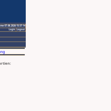
ime 07.08.2026 15:57:14
Login
Logout
artien: