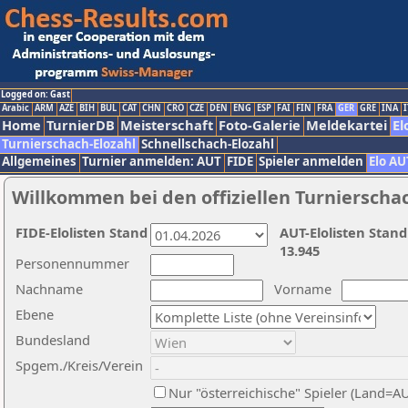
Logged on: Gast
Arabic
ARM
AZE
BIH
BUL
CAT
CHN
CRO
CZE
DEN
ENG
ESP
FAI
FIN
FRA
GER
GRE
INA
I
Home
TurnierDB
Meisterschaft
Foto-Galerie
Meldekartei
El
Turnierschach-Elozahl
Schnellschach-Elozahl
Allgemeines
Turnier anmelden: AUT
FIDE
Spieler anmelden
Elo AU
Willkommen bei den offiziellen Turnierscha
FIDE-Elolisten Stand
AUT-Elolisten Stand
13.945
Personennummer
Nachname
Vorname
Ebene
Bundesland
Spgem./Kreis/Verein
Nur "österreichische" Spieler (Land=A