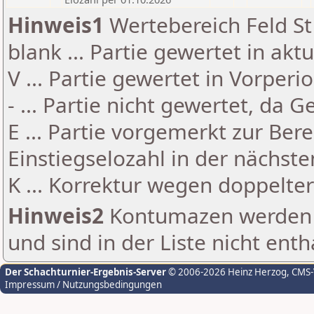
Hinweis1
Wertebereich Feld St 
blank ... Partie gewertet in akt
V ... Partie gewertet in Vorperi
- ... Partie nicht gewertet, da 
E ... Partie vorgemerkt zur Be
Einstiegselozahl in der nächst
K ... Korrektur wegen doppelt
Hinweis2
Kontumazen werden g
und sind in der Liste nicht enth
Der Schachturnier-Ergebnis-Server
© 2006-2026 Heinz Herzog
, CMS
Impressum / Nutzungsbedingungen