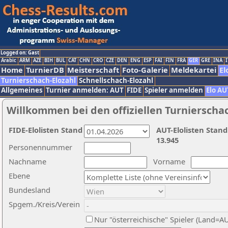
Logged on: Gast
Arabic
ARM
AZE
BIH
BUL
CAT
CHN
CRO
CZE
DEN
ENG
ESP
FAI
FIN
FRA
GER
GRE
INA
I
Home
TurnierDB
Meisterschaft
Foto-Galerie
Meldekartei
El
Turnierschach-Elozahl
Schnellschach-Elozahl
Allgemeines
Turnier anmelden: AUT
FIDE
Spieler anmelden
Elo AU
Willkommen bei den offiziellen Turnierscha
FIDE-Elolisten Stand
AUT-Elolisten Stand
13.945
Personennummer
Nachname
Vorname
Ebene
Bundesland
Spgem./Kreis/Verein
Nur "österreichische" Spieler (Land=A