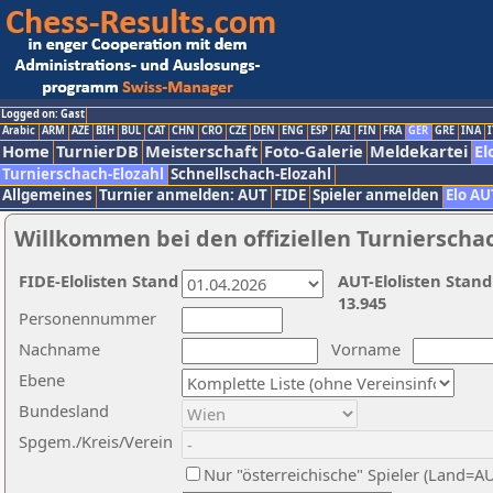
Logged on: Gast
Arabic
ARM
AZE
BIH
BUL
CAT
CHN
CRO
CZE
DEN
ENG
ESP
FAI
FIN
FRA
GER
GRE
INA
I
Home
TurnierDB
Meisterschaft
Foto-Galerie
Meldekartei
El
Turnierschach-Elozahl
Schnellschach-Elozahl
Allgemeines
Turnier anmelden: AUT
FIDE
Spieler anmelden
Elo AU
Willkommen bei den offiziellen Turnierscha
FIDE-Elolisten Stand
AUT-Elolisten Stand
13.945
Personennummer
Nachname
Vorname
Ebene
Bundesland
Spgem./Kreis/Verein
Nur "österreichische" Spieler (Land=A