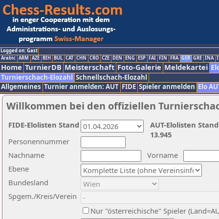
Logged on: Gast
Arabic
ARM
AZE
BIH
BUL
CAT
CHN
CRO
CZE
DEN
ENG
ESP
FAI
FIN
FRA
GER
GRE
INA
I
Home
TurnierDB
Meisterschaft
Foto-Galerie
Meldekartei
El
Turnierschach-Elozahl
Schnellschach-Elozahl
Allgemeines
Turnier anmelden: AUT
FIDE
Spieler anmelden
Elo AU
Willkommen bei den offiziellen Turnierscha
FIDE-Elolisten Stand
AUT-Elolisten Stand
13.945
Personennummer
Nachname
Vorname
Ebene
Bundesland
Spgem./Kreis/Verein
Nur "österreichische" Spieler (Land=A