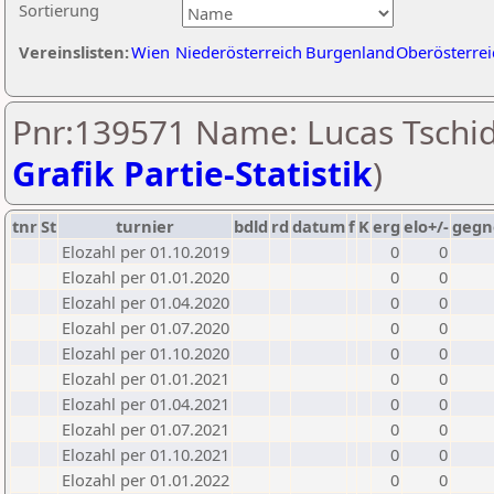
Sortierung
Vereinslisten:
Wien
Niederösterreich
Burgenland
Oberösterrei
Pnr:139571 Name: Lucas Tschid
Grafik Partie-Statistik
)
tnr
St
turnier
bdld
rd
datum
f
K
erg
elo+/-
gegn
Elozahl per 01.10.2019
0
0
Elozahl per 01.01.2020
0
0
Elozahl per 01.04.2020
0
0
Elozahl per 01.07.2020
0
0
Elozahl per 01.10.2020
0
0
Elozahl per 01.01.2021
0
0
Elozahl per 01.04.2021
0
0
Elozahl per 01.07.2021
0
0
Elozahl per 01.10.2021
0
0
Elozahl per 01.01.2022
0
0