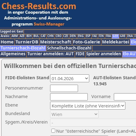
Logged on: Gast
Arabic
ARM
AZE
BIH
BUL
CAT
CHN
CRO
CZE
DEN
ENG
ESP
FAI
FIN
FRA
GER
GRE
INA
I
Home
TurnierDB
Meisterschaft
Foto-Galerie
Meldekartei
El
Turnierschach-Elozahl
Schnellschach-Elozahl
Allgemeines
Turnier anmelden: AUT
FIDE
Spieler anmelden
Elo AU
Willkommen bei den offiziellen Turnierscha
FIDE-Elolisten Stand
AUT-Elolisten Stand
13.945
Personennummer
Nachname
Vorname
Ebene
Bundesland
Spgem./Kreis/Verein
Nur "österreichische" Spieler (Land=A